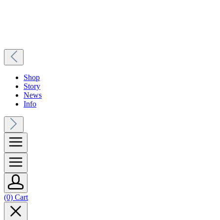
Shop
Story
News
Info
(0) Cart