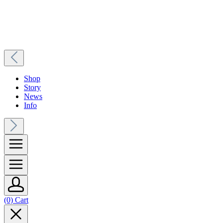
Shop
Story
News
Info
(0) Cart