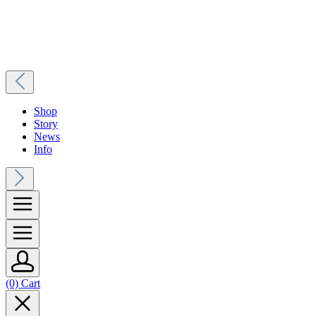
Shop
Story
News
Info
(0) Cart