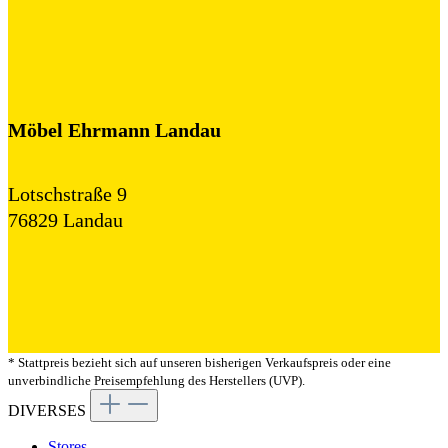
Möbel Ehrmann Landau
Lotschstraße 9
76829 Landau
* Stattpreis bezieht sich auf unseren bisherigen Verkaufspreis oder eine
unverbindliche Preisempfehlung des Herstellers (UVP).
DIVERSES
Stores